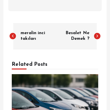
Y
meralin inci
Besalet Ne
a
takıları
Demek ?
z
ı
Related Posts
g
e
z