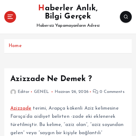
İ
Haberler Anlık,
ç
Bilgi Gerçek
e
r
Habersiz Yapamayanların Adresi
i
ğ
e
Home
a
t
l
a
Azizzade Ne Demek ?
Editor
GENEL
Haziran 26, 2026
0 Comments
Azizzade
terimi, Arapça kökenli Aziz kelimesine
Farsça’da aidiyet belirten -zade eki eklenerek
türetilmiştir. Bu kelime, “aziz olan”, “aziz soyundan
gelen” veya “saygın bir kişiyle bağlantılı”