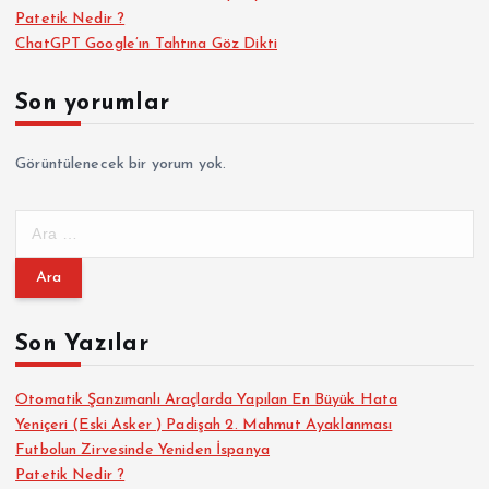
Patetik Nedir ?
ChatGPT Google’ın Tahtına Göz Dikti
Son yorumlar
Görüntülenecek bir yorum yok.
A
r
a
m
a
Son Yazılar
:
Otomatik Şanzımanlı Araçlarda Yapılan En Büyük Hata
Yeniçeri (Eski Asker ) Padişah 2. Mahmut Ayaklanması
Futbolun Zirvesinde Yeniden İspanya
Patetik Nedir ?