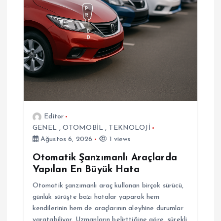
i
n
m
e
s
Editor
i
GENEL
,
OTOMOBİL
,
TEKNOLOJİ
Ağustos 6, 2026
1 views
Otomatik Şanzımanlı Araçlarda
Yapılan En Büyük Hata
Otomatik şanzımanlı araç kullanan birçok sürücü,
günlük sürüşte bazı hatalar yaparak hem
kendilerinin hem de araçlarının aleyhine durumlar
yaratabiliyor. Uzmanların belirttiğine göre, sürekli