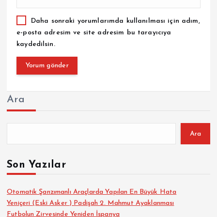
Daha sonraki yorumlarımda kullanılması için adım,
e-posta adresim ve site adresim bu tarayıcıya
kaydedilsin.
Ara
Ara
Son Yazılar
Otomatik Şanzımanlı Araçlarda Yapılan En Büyük Hata
Yeniçeri (Eski Asker ) Padişah 2. Mahmut Ayaklanması
Futbolun Zirvesinde Yeniden İspanya