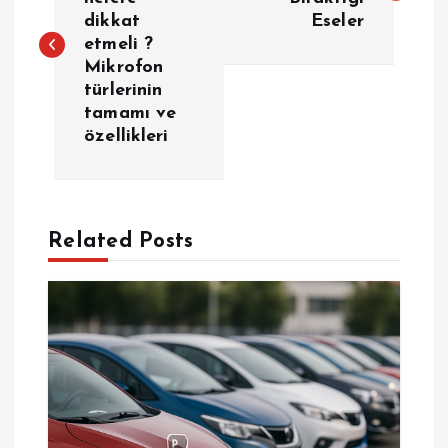
dikkat
Eseler
z
etmeli ?
Mikrofon
ı
türlerinin
tamamı ve
g
özellikleri
e
z
Related Posts
i
n
m
e