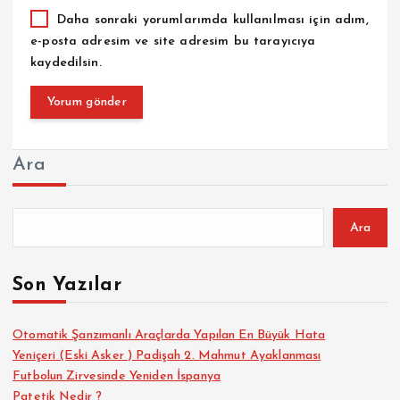
Daha sonraki yorumlarımda kullanılması için adım,
e-posta adresim ve site adresim bu tarayıcıya
kaydedilsin.
Ara
Ara
Son Yazılar
Otomatik Şanzımanlı Araçlarda Yapılan En Büyük Hata
Yeniçeri (Eski Asker ) Padişah 2. Mahmut Ayaklanması
Futbolun Zirvesinde Yeniden İspanya
Patetik Nedir ?