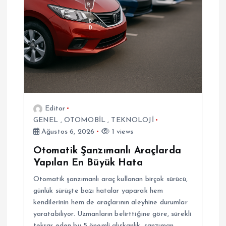
s
i
Editor
GENEL
,
OTOMOBİL
,
TEKNOLOJİ
Ağustos 6, 2026
1 views
Otomatik Şanzımanlı Araçlarda
Yapılan En Büyük Hata
Otomatik şanzımanlı araç kullanan birçok sürücü,
günlük sürüşte bazı hatalar yaparak hem
kendilerinin hem de araçlarının aleyhine durumlar
yaratabiliyor. Uzmanların belirttiğine göre, sürekli
tekrar eden bu 5 önemli alışkanlık, şanzıman…