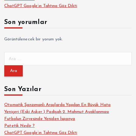
ChatGPT Google’ın Tahtına Göz Dikti
Son yorumlar
Görüntülenecek bir yorum yok.
A
r
a
m
a
Son Yazılar
:
Otomatik Şanzımanlı Araçlarda Yapılan En Büyük Hata
Yeniçeri (Eski Asker ) Padişah 2. Mahmut Ayaklanması
Futbolun Zirvesinde Yeniden İspanya
Patetik Nedir ?
ChatGPT Google’ın Tahtına Göz Dikti