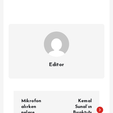
Editor
Y
Mikrofon
Kemal
a
alırken
Sunal’ın
nelere
Bıraktığı