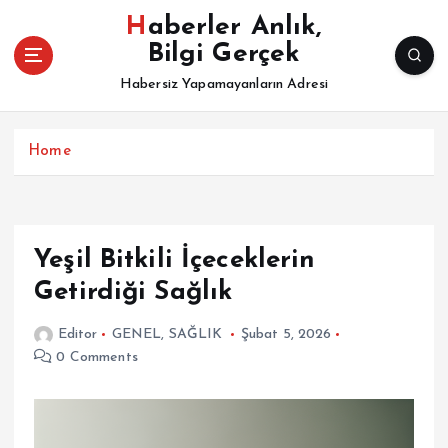
İ
Haberler Anlık,
ç
Bilgi Gerçek
e
r
Habersiz Yapamayanların Adresi
i
ğ
e
Home
a
t
l
a
Yeşil Bitkili İçeceklerin
Getirdiği Sağlık
Editor
GENEL
,
SAĞLIK
Şubat 5, 2026
0 Comments