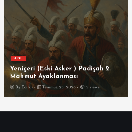
GENEL
SPOR
h 2.
Futbolun Zirvesinde Yeniden
İspanya
By
Editor
Temmuz 16, 2026
5 views