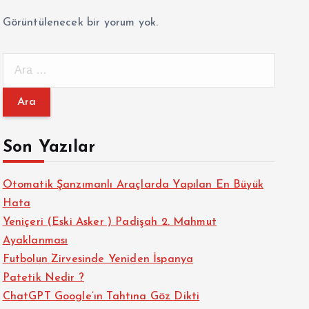
Görüntülenecek bir yorum yok.
A
r
a
m
a
Son Yazılar
:
Otomatik Şanzımanlı Araçlarda Yapılan En Büyük
Hata
Yeniçeri (Eski Asker ) Padişah 2. Mahmut
Ayaklanması
Futbolun Zirvesinde Yeniden İspanya
Patetik Nedir ?
ChatGPT Google’ın Tahtına Göz Dikti