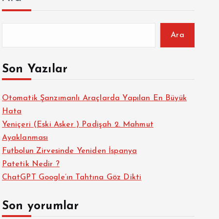
Ara
Son Yazılar
Otomatik Şanzımanlı Araçlarda Yapılan En Büyük
Hata
Yeniçeri (Eski Asker ) Padişah 2. Mahmut
Ayaklanması
Futbolun Zirvesinde Yeniden İspanya
Patetik Nedir ?
ChatGPT Google’ın Tahtına Göz Dikti
Son yorumlar