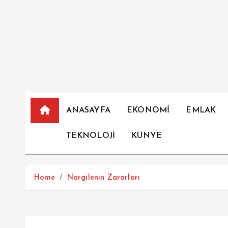
İ
ç
e
r
i
ğ
e
a
ANASAYFA
EKONOMİ
EMLAK
t
l
TEKNOLOJİ
KÜNYE
a
Home
Nargilenin Zararları