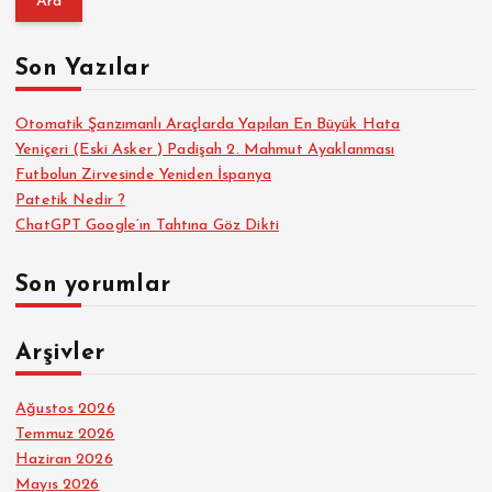
m
a
Son Yazılar
:
Otomatik Şanzımanlı Araçlarda Yapılan En Büyük Hata
Yeniçeri (Eski Asker ) Padişah 2. Mahmut Ayaklanması
Futbolun Zirvesinde Yeniden İspanya
Patetik Nedir ?
ChatGPT Google’ın Tahtına Göz Dikti
Son yorumlar
Arşivler
Ağustos 2026
Temmuz 2026
Haziran 2026
Mayıs 2026