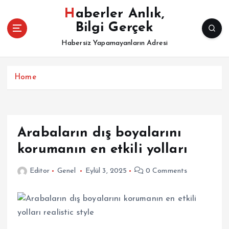
İ
Haberler Anlık,
ç
Bilgi Gerçek
e
r
Habersiz Yapamayanların Adresi
i
ğ
e
Home
a
t
l
a
Arabaların dış boyalarını
korumanın en etkili yolları
Editor
Genel
Eylül 3, 2025
0 Comments