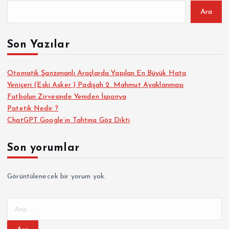
Ara
Son Yazılar
Otomatik Şanzımanlı Araçlarda Yapılan En Büyük Hata
Yeniçeri (Eski Asker ) Padişah 2. Mahmut Ayaklanması
Futbolun Zirvesinde Yeniden İspanya
Patetik Nedir ?
ChatGPT Google’ın Tahtına Göz Dikti
Son yorumlar
Görüntülenecek bir yorum yok.
A
r
a